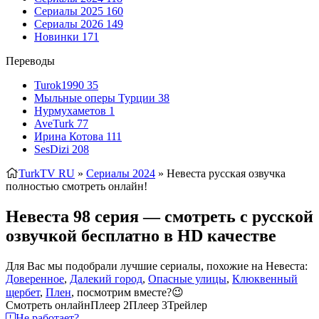
Сериалы 2025
160
Сериалы 2026
149
Новинки
171
Переводы
Turok1990
35
Мыльные оперы Турции
38
Нурмухаметов
1
AveTurk
77
Ирина Котова
111
SesDizi
208
TurkTV RU
»
Сериалы 2024
» Невеста
русская озвучка
полностью смотреть онлайн!
Невеста 98 серия — смотреть с русской
озвучкой бесплатно в HD качестве
Для Вас мы подобрали лучшие сериалы, похожие на Невеста:
Доверенное
,
Далекий город
,
Опасные улицы
,
Клюквенный
щербет
,
Плен
, посмотрим вместе?😉
Смотреть онлайн
Плеер 2
Плеер 3
Трейлер
Не работает?