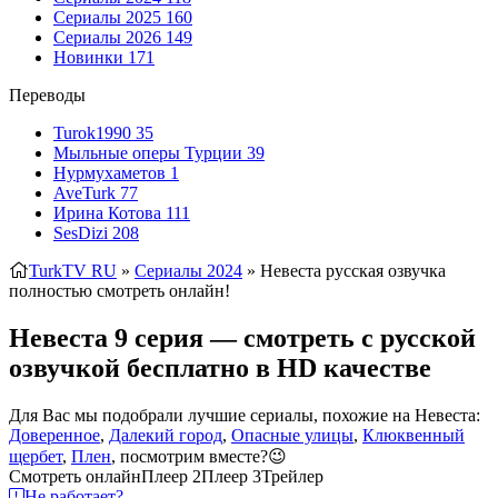
Сериалы 2025
160
Сериалы 2026
149
Новинки
171
Переводы
Turok1990
35
Мыльные оперы Турции
39
Нурмухаметов
1
AveTurk
77
Ирина Котова
111
SesDizi
208
TurkTV RU
»
Сериалы 2024
» Невеста
русская озвучка
полностью смотреть онлайн!
Невеста 9 серия — смотреть с русской
озвучкой бесплатно в HD качестве
Для Вас мы подобрали лучшие сериалы, похожие на Невеста:
Доверенное
,
Далекий город
,
Опасные улицы
,
Клюквенный
щербет
,
Плен
, посмотрим вместе?😉
Смотреть онлайн
Плеер 2
Плеер 3
Трейлер
Не работает?