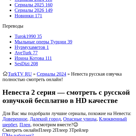
Сериалы 2025
160
Сериалы 2026
149
Новинки
171
Переводы
Turok1990
35
Мыльные оперы Турции
39
Нурмухаметов
1
AveTurk
77
Ирина Котова
111
SesDizi
208
TurkTV RU
»
Сериалы 2024
» Невеста
русская озвучка
полностью смотреть онлайн!
Невеста 2 серия — смотреть с русской
озвучкой бесплатно в HD качестве
Для Вас мы подобрали лучшие сериалы, похожие на Невеста:
Доверенное
,
Далекий город
,
Опасные улицы
,
Клюквенный
щербет
,
Плен
, посмотрим вместе?😉
Смотреть онлайн
Плеер 2
Плеер 3
Трейлер
Не работает?