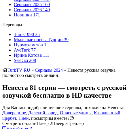
Сериалы 2025
160
Сериалы 2026
149
Новинки
171
Переводы
Turok1990
35
Мыльные оперы Турции
39
Нурмухаметов
1
AveTurk
77
Ирина Котова
111
SesDizi
208
TurkTV RU
»
Сериалы 2024
» Невеста
русская озвучка
полностью смотреть онлайн!
Невеста 81 серия — смотреть с русской
озвучкой бесплатно в HD качестве
Для Вас мы подобрали лучшие сериалы, похожие на Невеста:
Доверенное
,
Далекий город
,
Опасные улицы
,
Клюквенный
щербет
,
Плен
, посмотрим вместе?😉
Смотреть онлайн
Плеер 2
Плеер 3
Трейлер
Не работает?