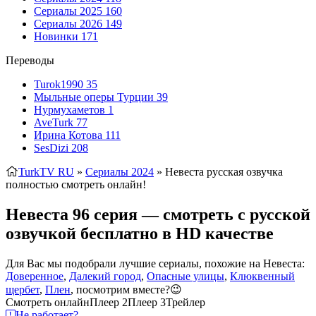
Сериалы 2025
160
Сериалы 2026
149
Новинки
171
Переводы
Turok1990
35
Мыльные оперы Турции
39
Нурмухаметов
1
AveTurk
77
Ирина Котова
111
SesDizi
208
TurkTV RU
»
Сериалы 2024
» Невеста
русская озвучка
полностью смотреть онлайн!
Невеста 96 серия — смотреть с русской
озвучкой бесплатно в HD качестве
Для Вас мы подобрали лучшие сериалы, похожие на Невеста:
Доверенное
,
Далекий город
,
Опасные улицы
,
Клюквенный
щербет
,
Плен
, посмотрим вместе?😉
Смотреть онлайн
Плеер 2
Плеер 3
Трейлер
Не работает?