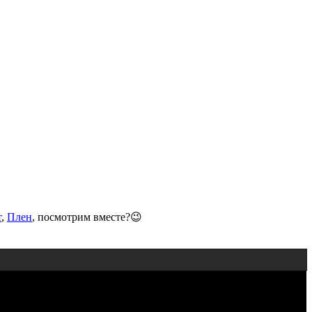
т
,
Плен
, посмотрим вместе?😉