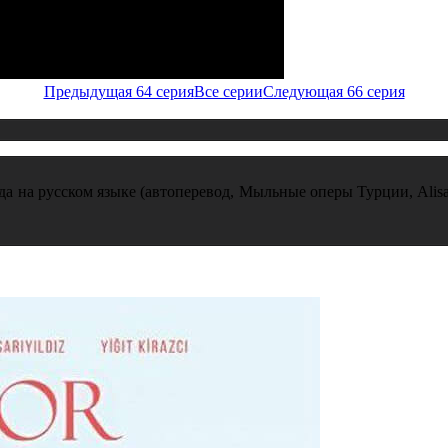
Предыдущая 64 серия
Все серии
Следующая 66 серия
ода на русском языке (автоперевод, Мыльные оперы Турции, Alisa