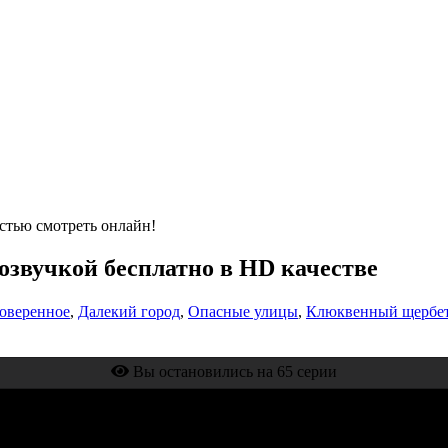
стью смотреть онлайн!
 озвучкой бесплатно в HD качестве
оверенное
,
Далекий город
,
Опасные улицы
,
Клюквенный щербе
Вы остановились на 65 серии