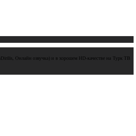
Dirilis, Онлайн озвучка) и в хорошем HD-качестве на Турк ТВ