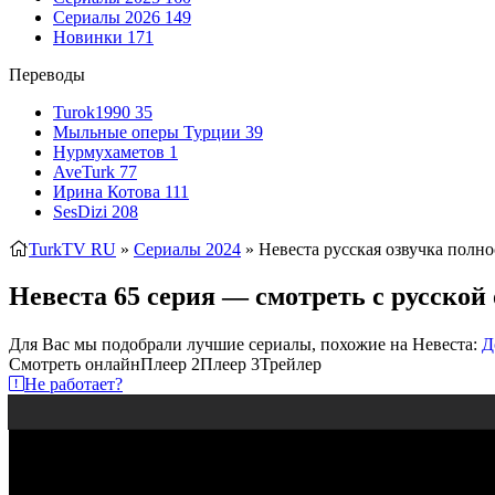
Сериалы 2026
149
Новинки
171
Переводы
Turok1990
35
Мыльные оперы Турции
39
Нурмухаметов
1
AveTurk
77
Ирина Котова
111
SesDizi
208
TurkTV RU
»
Сериалы 2024
» Невеста
русская озвучка полно
Невеста 65 серия — смотреть с русской
Для Вас мы подобрали лучшие сериалы, похожие на Невеста:
Д
Смотреть онлайн
Плеер 2
Плеер 3
Трейлер
Не работает?