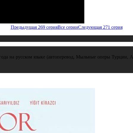
Предыдущая 269 серия
Все серии
Следующая 271 серия
года на русском языке (автоперевод, Мыльные оперы Турции, Al