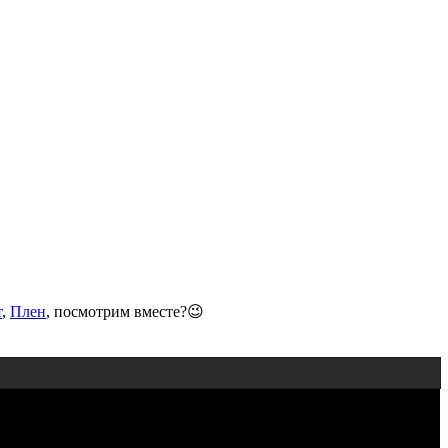
т
,
Плен
, посмотрим вместе?😉