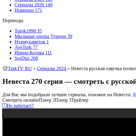
Сериалы 2026
149
Новинки
171
Переводы
Turok1990
35
Мыльные оперы Турции
39
Нурмухаметов
1
AveTurk
77
Ирина Котова
111
SesDizi
208
TurkTV RU
»
Сериалы 2024
» Невеста
русская озвучка полно
Невеста 270 серия — смотреть с русско
Для Вас мы подобрали лучшие сериалы, похожие на Невеста:
Д
Смотреть онлайн
Плеер 2
Плеер 3
Трейлер
Не работает?