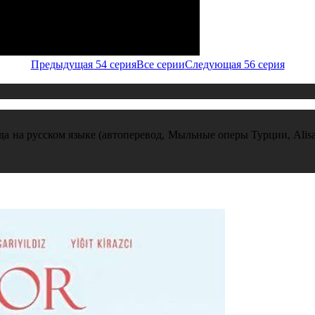
Предыдущая 54 серия
Все серии
Следующая 56 серия
ода на русском языке (автоперевод, Мыльные оперы Турции, Alisa