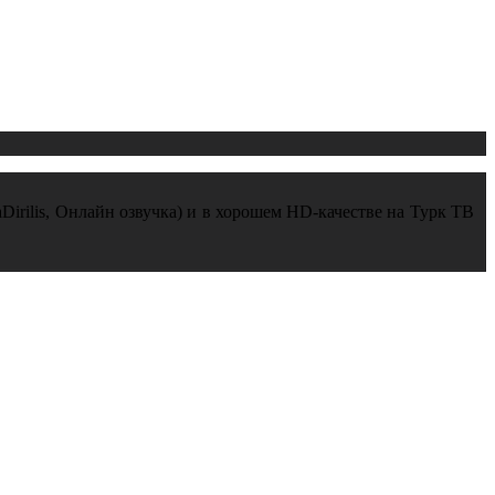
Dirilis, Онлайн озвучка) и в хорошем HD-качестве на Турк ТВ