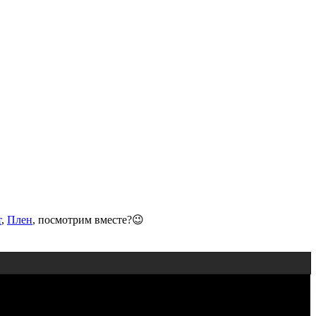
т
,
Плен
, посмотрим вместе?😉