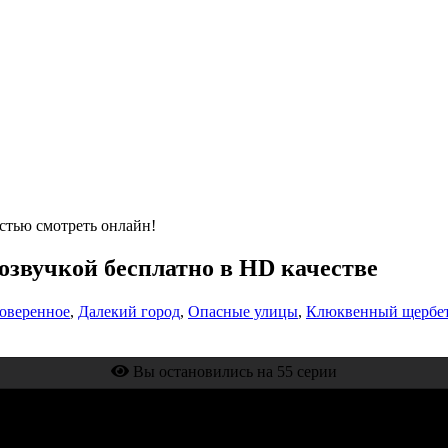
стью смотреть онлайн!
 озвучкой бесплатно в HD качестве
оверенное
,
Далекий город
,
Опасные улицы
,
Клюквенный щербе
Вы остановились на 55 серии