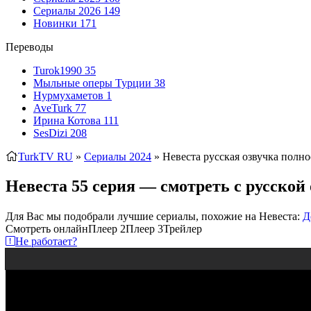
Сериалы 2026
149
Новинки
171
Переводы
Turok1990
35
Мыльные оперы Турции
38
Нурмухаметов
1
AveTurk
77
Ирина Котова
111
SesDizi
208
TurkTV RU
»
Сериалы 2024
» Невеста
русская озвучка полно
Невеста 55 серия — смотреть с русской
Для Вас мы подобрали лучшие сериалы, похожие на Невеста:
Д
Смотреть онлайн
Плеер 2
Плеер 3
Трейлер
Не работает?