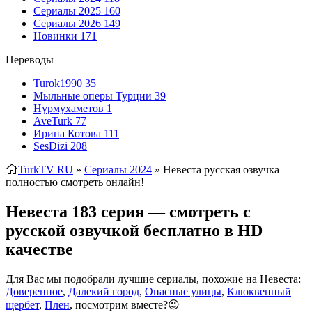
Сериалы 2025
160
Сериалы 2026
149
Новинки
171
Переводы
Turok1990
35
Мыльные оперы Турции
39
Нурмухаметов
1
AveTurk
77
Ирина Котова
111
SesDizi
208
TurkTV RU
»
Сериалы 2024
» Невеста
русская озвучка
полностью смотреть онлайн!
Невеста 183 серия — смотреть с
русской озвучкой бесплатно в HD
качестве
Для Вас мы подобрали лучшие сериалы, похожие на Невеста:
Доверенное
,
Далекий город
,
Опасные улицы
,
Клюквенный
щербет
,
Плен
, посмотрим вместе?😉