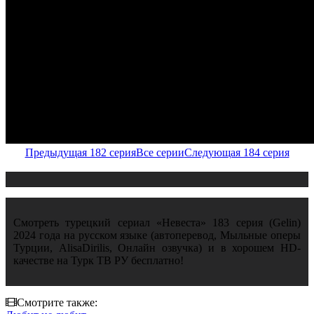
Предыдущая 182 серия
Все серии
Следующая 184 серия
Смотреть турецкий сериал «Невеста» 183 серия (Gelin)
2024 года на русском языке (автоперевод, Мыльные оперы
Турции, AlisaDirilis, Онлайн озвучка) и в хорошем HD-
качестве на Турк ТВ РУ бесплатно!
Смотрите также: