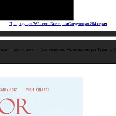
Предыдущая 262 серия
Все серии
Следующая 264 серия
года на русском языке (автоперевод, Мыльные оперы Турции, Al