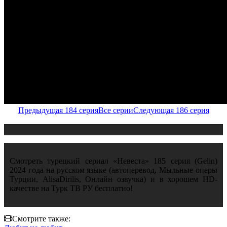
Предыдущая 184 серия
Все серии
Следующая 186 серия
Смотреть турецкий сериал «Невеста» 185 серия (Gelin)
2024 года на русском языке (автоперевод, Мыльные оперы
Турции, AlisaDirilis, Онлайн озвучка) и в хорошем HD-
качестве на Турк ТВ РУ бесплатно!
Смотрите также: