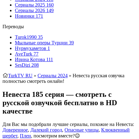
Сериалы 2025
160
Сериалы 2026
149
Новинки
171
Переводы
Turok1990
35
Мыльные оперы Турции
39
Нурмухаметов
1
AveTurk
77
Ирина Котова
111
SesDizi
208
TurkTV RU
»
Сериалы 2024
» Невеста
русская озвучка
полностью смотреть онлайн!
Невеста 185 серия — смотреть с
русской озвучкой бесплатно в HD
качестве
Для Вас мы подобрали лучшие сериалы, похожие на Невеста:
Доверенное
,
Далекий город
,
Опасные улицы
,
Клюквенный
щербет
,
Плен
, посмотрим вместе?😉