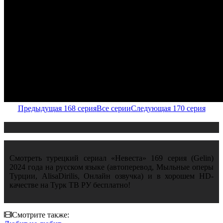
Предыдущая 168 серия
Все серии
Следующая 170 серия
Смотреть турецкий сериал «Невеста» 169 серия (Gelin)
2024 года на русском языке (автоперевод, Мыльные оперы
Турции, AlisaDirilis, Онлайн озвучка) и в хорошем HD-
качестве на Турк ТВ РУ бесплатно!
Смотрите также: