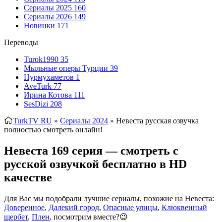
Сериалы 2025
160
Сериалы 2026
149
Новинки
171
Переводы
Turok1990
35
Мыльные оперы Турции
39
Нурмухаметов
1
AveTurk
77
Ирина Котова
111
SesDizi
208
TurkTV RU
»
Сериалы 2024
» Невеста
русская озвучка
полностью смотреть онлайн!
Невеста 169 серия — смотреть с
русской озвучкой бесплатно в HD
качестве
Для Вас мы подобрали лучшие сериалы, похожие на Невеста:
Доверенное
,
Далекий город
,
Опасные улицы
,
Клюквенный
щербет
,
Плен
, посмотрим вместе?😉