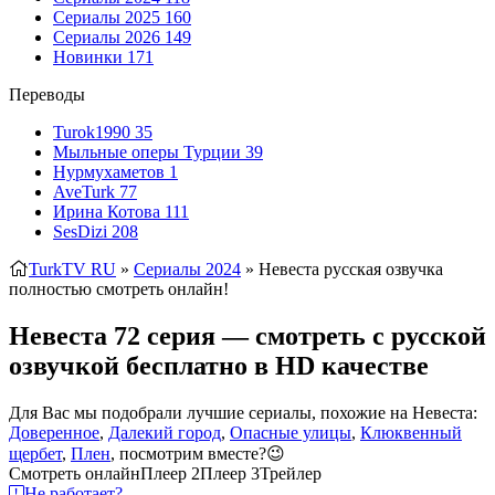
Сериалы 2025
160
Сериалы 2026
149
Новинки
171
Переводы
Turok1990
35
Мыльные оперы Турции
39
Нурмухаметов
1
AveTurk
77
Ирина Котова
111
SesDizi
208
TurkTV RU
»
Сериалы 2024
» Невеста
русская озвучка
полностью смотреть онлайн!
Невеста 72 серия — смотреть с русской
озвучкой бесплатно в HD качестве
Для Вас мы подобрали лучшие сериалы, похожие на Невеста:
Доверенное
,
Далекий город
,
Опасные улицы
,
Клюквенный
щербет
,
Плен
, посмотрим вместе?😉
Смотреть онлайн
Плеер 2
Плеер 3
Трейлер
Не работает?