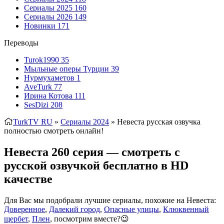
Сериалы 2025
160
Сериалы 2026
149
Новинки
171
Переводы
Turok1990
35
Мыльные оперы Турции
39
Нурмухаметов
1
AveTurk
77
Ирина Котова
111
SesDizi
208
TurkTV RU
»
Сериалы 2024
» Невеста
русская озвучка
полностью смотреть онлайн!
Невеста 260 серия — смотреть с
русской озвучкой бесплатно в HD
качестве
Для Вас мы подобрали лучшие сериалы, похожие на Невеста:
Доверенное
,
Далекий город
,
Опасные улицы
,
Клюквенный
щербет
,
Плен
, посмотрим вместе?😉