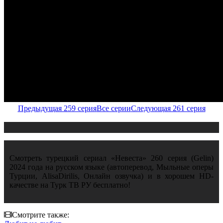
Предыдущая 259 серия
Все серии
Следующая 261 серия
Смотреть турецкий сериал «Невеста» 260 серия (Gelin)
2024 года на русском языке (автоперевод, Мыльные оперы
Турции, AlisaDirilis, Онлайн озвучка) и в хорошем HD-
качестве на Турк ТВ РУ бесплатно!
Смотрите также: