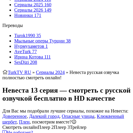
Сериалы 2025
160
Сериалы 2026
149
Новинки
171
Переводы
Turok1990
35
Мыльные оперы Турции
38
Нурмухаметов
1
AveTurk
77
Ирина Котова
111
SesDizi
208
TurkTV RU
»
Сериалы 2024
» Невеста
русская озвучка
полностью смотреть онлайн!
Невеста 13 серия — смотреть с русской
озвучкой бесплатно в HD качестве
Для Вас мы подобрали лучшие сериалы, похожие на Невеста:
Доверенное
,
Далекий город
,
Опасные улицы
,
Клюквенный
щербет
,
Плен
, посмотрим вместе?😉
Смотреть онлайн
Плеер 2
Плеер 3
Трейлер
Не работает?