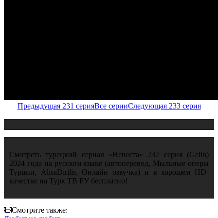
Предыдущая 231 серия
Все серии
Следующая 233 серия
Смотреть турецкий сериал «Невеста» 232 серия (Gelin)
2024 года на русском языке (автоперевод, Мыльные оперы
Турции, AlisaDirilis, Онлайн озвучка) и в хорошем HD-
качестве на Турк ТВ РУ бесплатно!
Смотрите также: