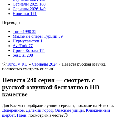
Сериалы 2025
160
Сериалы 2026
149
Новинки
171
Переводы
Turok1990
35
Мыльные оперы Турции
39
Нурмухаметов
1
AveTurk
77
Ирина Котова
111
SesDizi
208
TurkTV RU
»
Сериалы 2024
» Невеста
русская озвучка
полностью смотреть онлайн!
Невеста 240 серия — смотреть с
русской озвучкой бесплатно в HD
качестве
Для Вас мы подобрали лучшие сериалы, похожие на Невеста:
Доверенное
,
Далекий город
,
Опасные улицы
,
Клюквенный
щербет
,
Плен
, посмотрим вместе?😉