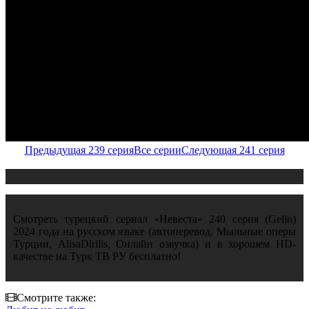
Предыдущая 239 серия
Все серии
Следующая 241 серия
Смотреть турецкий сериал «Невеста» 240 серия (Gelin)
2024 года на русском языке (автоперевод, Мыльные оперы
Турции, AlisaDirilis, Онлайн озвучка) и в хорошем HD-
качестве на Турк ТВ РУ бесплатно!
Смотрите также: