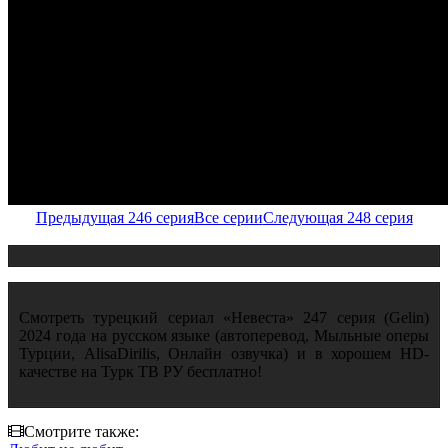
Предыдущая 246 серия
Все серии
Следующая 248 серия
Смотреть турецкий сериал «Невеста» 247 серия (Gelin)
2024 года на русском языке (автоперевод, Мыльные оперы
Турции, AlisaDirilis, Онлайн озвучка) и в хорошем HD-
качестве на Турк ТВ РУ бесплатно!
Смотрите также: