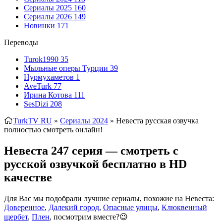
Сериалы 2025
160
Сериалы 2026
149
Новинки
171
Переводы
Turok1990
35
Мыльные оперы Турции
39
Нурмухаметов
1
AveTurk
77
Ирина Котова
111
SesDizi
208
TurkTV RU
»
Сериалы 2024
» Невеста
русская озвучка
полностью смотреть онлайн!
Невеста 247 серия — смотреть с
русской озвучкой бесплатно в HD
качестве
Для Вас мы подобрали лучшие сериалы, похожие на Невеста:
Доверенное
,
Далекий город
,
Опасные улицы
,
Клюквенный
щербет
,
Плен
, посмотрим вместе?😉