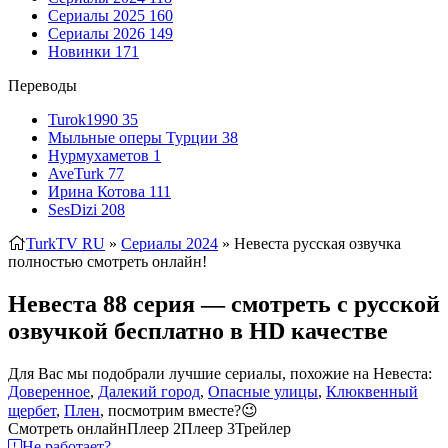
Сериалы 2025
160
Сериалы 2026
149
Новинки
171
Переводы
Turok1990
35
Мыльные оперы Турции
38
Нурмухаметов
1
AveTurk
77
Ирина Котова
111
SesDizi
208
TurkTV RU
»
Сериалы 2024
» Невеста
русская озвучка
полностью смотреть онлайн!
Невеста 88 серия — смотреть с русской
озвучкой бесплатно в HD качестве
Для Вас мы подобрали лучшие сериалы, похожие на Невеста:
Доверенное
,
Далекий город
,
Опасные улицы
,
Клюквенный
щербет
,
Плен
, посмотрим вместе?😉
Смотреть онлайн
Плеер 2
Плеер 3
Трейлер
Не работает?