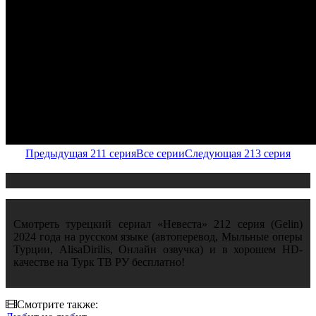
Предыдущая 211 серия
Все серии
Следующая 213 серия
Смотреть турецкий сериал «Невеста» 212 серия (Gelin)
2024 года на русском языке (автоперевод, Мыльные оперы
Турции, AlisaDirilis, Онлайн озвучка) и в хорошем HD-
качестве на Турк ТВ РУ бесплатно!
Смотрите также: