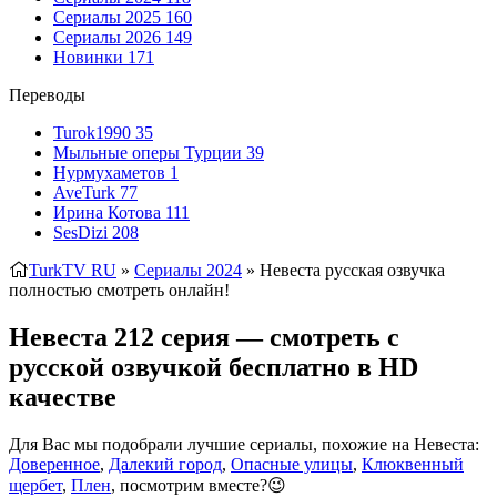
Сериалы 2025
160
Сериалы 2026
149
Новинки
171
Переводы
Turok1990
35
Мыльные оперы Турции
39
Нурмухаметов
1
AveTurk
77
Ирина Котова
111
SesDizi
208
TurkTV RU
»
Сериалы 2024
» Невеста
русская озвучка
полностью смотреть онлайн!
Невеста 212 серия — смотреть с
русской озвучкой бесплатно в HD
качестве
Для Вас мы подобрали лучшие сериалы, похожие на Невеста:
Доверенное
,
Далекий город
,
Опасные улицы
,
Клюквенный
щербет
,
Плен
, посмотрим вместе?😉