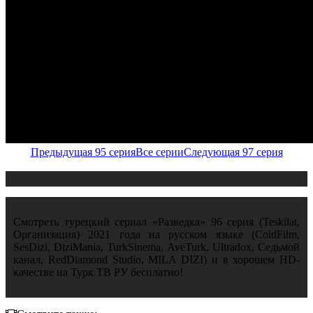
Предыдущая 95 серия
Все серии
Следующая 97 серия
Смотреть турецкий сериал «Разведка» 96 серия (Teskilat,
Организация) 2021 года на русском языке (ColdFilm,
SesDizi, DiziMania, TurkSinema, AveTurk, Ultradox, Седьмой
канал, RedDiamond Studio, MILA DIZI) и в хорошем HD-
качестве на Турк ТВ РУ бесплатно!