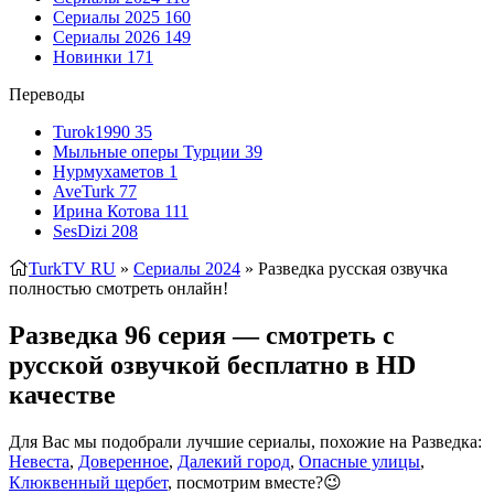
Сериалы 2025
160
Сериалы 2026
149
Новинки
171
Переводы
Turok1990
35
Мыльные оперы Турции
39
Нурмухаметов
1
AveTurk
77
Ирина Котова
111
SesDizi
208
TurkTV RU
»
Сериалы 2024
» Разведка
русская озвучка
полностью смотреть онлайн!
Разведка 96 серия — смотреть с
русской озвучкой бесплатно в HD
качестве
Для Вас мы подобрали лучшие сериалы, похожие на Разведка:
Невеста
,
Доверенное
,
Далекий город
,
Опасные улицы
,
Клюквенный щербет
, посмотрим вместе?😉