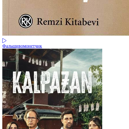
Фальшивомонетчик