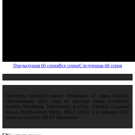
Предыдущая 66 серия
Все серии
Следующая 68 серия
Смотреть турецкий сериал «Разведка» 67 серия (Teskilat,
Организация) 2021 года на русском языке (ColdFilm,
SesDizi, DiziMania, TurkSinema, AveTurk, Ultradox, Седьмой
канал, RedDiamond Studio, MILA DIZI) и в хорошем HD-
качестве на Турк ТВ РУ бесплатно!