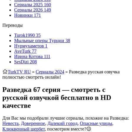
Сериалы 2025
160
Сериалы 2026
149
Новинки
171
Переводы
Turok1990
35
Мыльные оперы Турции
38
Нурмухаметов
1
AveTurk
77
Ирина Котова
111
SesDizi
208
TurkTV RU
»
Сериалы 2024
» Разведка
русская озвучка
полностью смотреть онлайн!
Разведка 67 серия — смотреть с
русской озвучкой бесплатно в HD
качестве
Для Вас мы подобрали лучшие сериалы, похожие на Разведка:
Невеста
,
Доверенное
,
Далекий город
,
Опасные улицы
,
Клюквенный щербет
, посмотрим вместе?😉