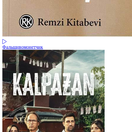
Фальшивомонетчик