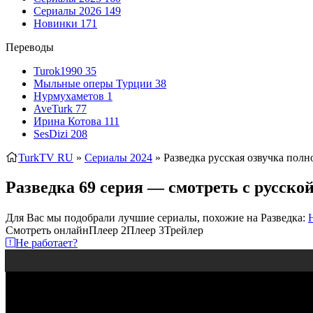
Сериалы 2026
149
Новинки
171
Переводы
Turok1990
35
Мыльные оперы Турции
38
Нурмухаметов
1
AveTurk
77
Ирина Котова
111
SesDizi
208
TurkTV RU
»
Сериалы 2024
» Разведка
русская озвучка полн
Разведка 69 серия — смотреть с русско
Для Вас мы подобрали лучшие сериалы, похожие на Разведка:
Смотреть онлайн
Плеер 2
Плеер 3
Трейлер
Не работает?