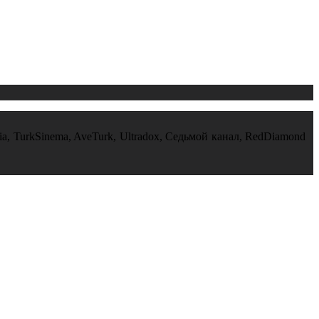
nia, TurkSinema, AveTurk, Ultradox, Седьмой канал, RedDiamond