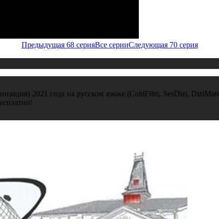
Предыдущая 68 серия
Все серии
Следующая 70 серия
низация) 2021 года на русском языке (ColdFilm, SesDizi, DiziMa
есплатно!