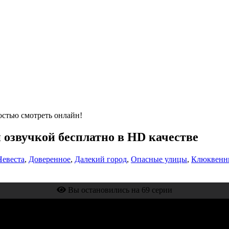
остью смотреть онлайн!
й озвучкой бесплатно в HD качестве
Невеста
,
Доверенное
,
Далекий город
,
Опасные улицы
,
Клюквенн
Вы остановились на 69 серии