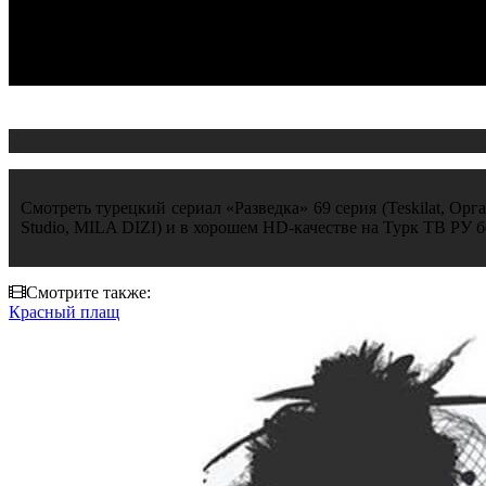
Смотреть турецкий сериал «Разведка» 69 серия (Teskilat, Орга
Studio, MILA DIZI) и в хорошем HD-качестве на Турк ТВ РУ б
Смотрите также:
Красный плащ