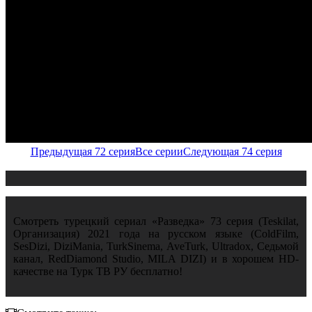
Предыдущая 72 серия
Все серии
Следующая 74 серия
Смотреть турецкий сериал «Разведка» 73 серия (Teskilat,
Организация) 2021 года на русском языке (ColdFilm,
SesDizi, DiziMania, TurkSinema, AveTurk, Ultradox, Седьмой
канал, RedDiamond Studio, MILA DIZI) и в хорошем HD-
качестве на Турк ТВ РУ бесплатно!