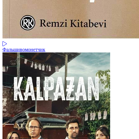
Фальшивомонетчик