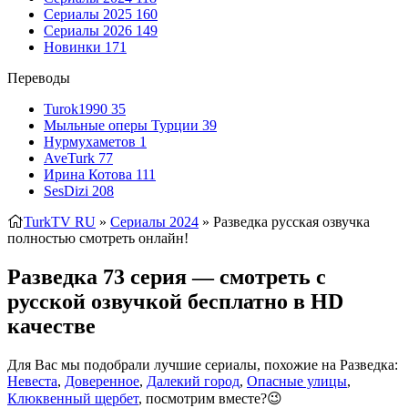
Сериалы 2025
160
Сериалы 2026
149
Новинки
171
Переводы
Turok1990
35
Мыльные оперы Турции
39
Нурмухаметов
1
AveTurk
77
Ирина Котова
111
SesDizi
208
TurkTV RU
»
Сериалы 2024
» Разведка
русская озвучка
полностью смотреть онлайн!
Разведка 73 серия — смотреть с
русской озвучкой бесплатно в HD
качестве
Для Вас мы подобрали лучшие сериалы, похожие на Разведка:
Невеста
,
Доверенное
,
Далекий город
,
Опасные улицы
,
Клюквенный щербет
, посмотрим вместе?😉