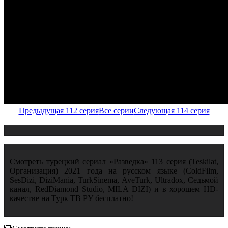
Предыдущая 112 серия
Все серии
Следующая 114 серия
Смотреть турецкий сериал «Разведка» 113 серия (Teskilat,
Организация) 2021 года на русском языке (ColdFilm,
SesDizi, DiziMania, TurkSinema, AveTurk, Ultradox, Седьмой
канал, RedDiamond Studio, MILA DIZI) и в хорошем HD-
качестве на Турк ТВ РУ бесплатно!