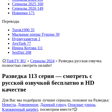
Сериалы 2025
160
Сериалы 2026
149
Новинки
171
Переводы
Turok1990
35
Мыльные оперы Турции
39
Нурмухаметов
1
AveTurk
77
Ирина Котова
111
SesDizi
208
TurkTV RU
»
Сериалы 2024
» Разведка
русская озвучка
полностью смотреть онлайн!
Разведка 113 серия — смотреть с
русской озвучкой бесплатно в HD
качестве
Для Вас мы подобрали лучшие сериалы, похожие на Разведка:
Невеста
,
Доверенное
,
Далекий город
,
Опасные улицы
,
Клюквенный щербет
, посмотрим вместе?😉