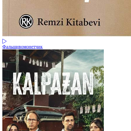
Фальшивомонетчик