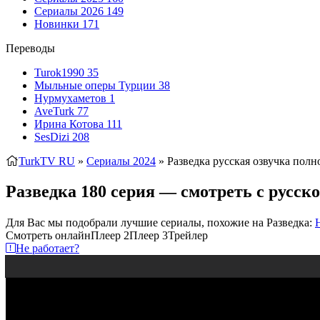
Сериалы 2026
149
Новинки
171
Переводы
Turok1990
35
Мыльные оперы Турции
38
Нурмухаметов
1
AveTurk
77
Ирина Котова
111
SesDizi
208
TurkTV RU
»
Сериалы 2024
» Разведка
русская озвучка полн
Разведка 180 серия — смотреть с русск
Для Вас мы подобрали лучшие сериалы, похожие на Разведка:
Смотреть онлайн
Плеер 2
Плеер 3
Трейлер
Не работает?