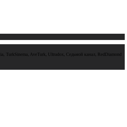
nia, TurkSinema, AveTurk, Ultradox, Седьмой канал, RedDiamond