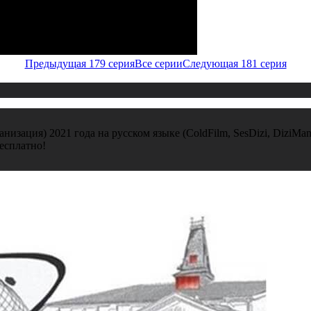
Предыдущая 179 серия
Все серии
Следующая 181 серия
анизация) 2021 года на русском языке (ColdFilm, SesDizi, DiziMa
есплатно!