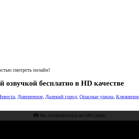
остью смотреть онлайн!
ой озвучкой бесплатно в HD качестве
Невеста
,
Доверенное
,
Далекий город
,
Опасные улицы
,
Клюквенн
Вы остановились на 180 серии