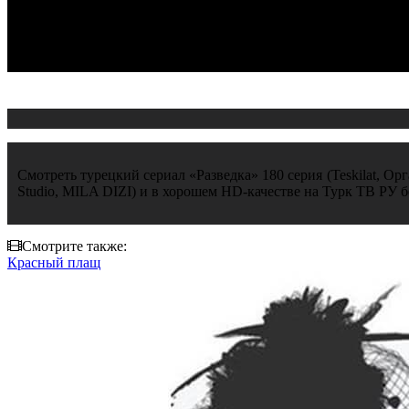
Смотреть турецкий сериал «Разведка» 180 серия (Teskilat, Орг
Studio, MILA DIZI) и в хорошем HD-качестве на Турк ТВ РУ б
Смотрите также:
Красный плащ