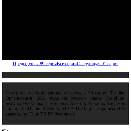
Предыдущая 89 серия
Все серии
Следующая 91 серия
Смотреть турецкий сериал «Разведка» 90 серия (Teskilat,
Организация) 2021 года на русском языке (ColdFilm,
SesDizi, DiziMania, TurkSinema, AveTurk, Ultradox, Седьмой
канал, RedDiamond Studio, MILA DIZI) и в хорошем HD-
качестве на Турк ТВ РУ бесплатно!