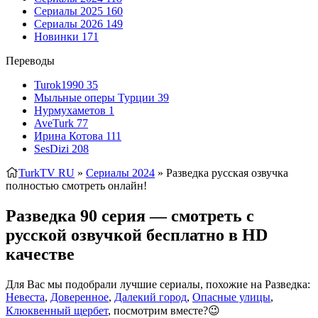
Сериалы 2025
160
Сериалы 2026
149
Новинки
171
Переводы
Turok1990
35
Мыльные оперы Турции
39
Нурмухаметов
1
AveTurk
77
Ирина Котова
111
SesDizi
208
TurkTV RU
»
Сериалы 2024
» Разведка
русская озвучка
полностью смотреть онлайн!
Разведка 90 серия — смотреть с
русской озвучкой бесплатно в HD
качестве
Для Вас мы подобрали лучшие сериалы, похожие на Разведка:
Невеста
,
Доверенное
,
Далекий город
,
Опасные улицы
,
Клюквенный щербет
, посмотрим вместе?😉