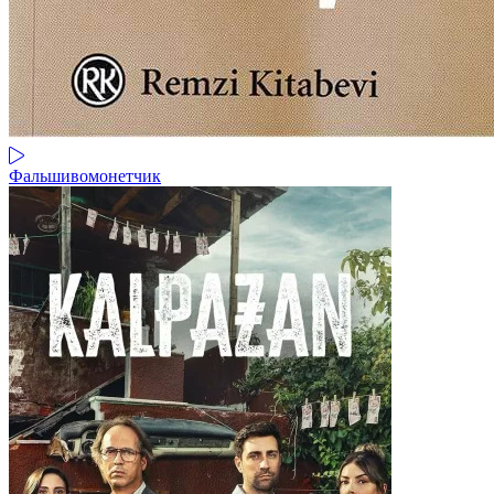
Фальшивомонетчик