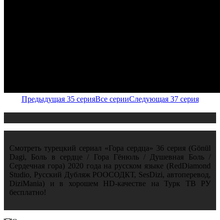
Предыдущая 35 серия
Все серии
Следующая 37 серия
Смотреть турецкий сериал «Гора сердца» 36 серия (Gönül
Dagi, Боль в сердце / Гора Гёнюль / Душевная Боль /
Сердечная гора) 2020 года на русском языке (RedDiamond
Studio, Русский Дубляж РООСОДКТ, SesDizi, автоперевод,
DiziMania) и в хорошем HD-качестве на Турк ТВ РУ
бесплатно!