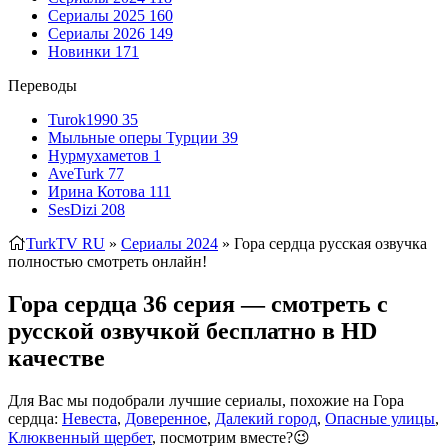
Сериалы 2025
160
Сериалы 2026
149
Новинки
171
Переводы
Turok1990
35
Мыльные оперы Турции
39
Нурмухаметов
1
AveTurk
77
Ирина Котова
111
SesDizi
208
TurkTV RU
»
Сериалы 2024
» Гора сердца
русская озвучка
полностью смотреть онлайн!
Гора сердца 36 серия — смотреть с
русской озвучкой бесплатно в HD
качестве
Для Вас мы подобрали лучшие сериалы, похожие на Гора
сердца:
Невеста
,
Доверенное
,
Далекий город
,
Опасные улицы
,
Клюквенный щербет
, посмотрим вместе?😉