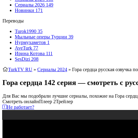
Сериалы 2026
149
Новинки
171
Переводы
Turok1990
35
Мыльные оперы Турции
39
Нурмухаметов
1
AveTurk
77
Ирина Котова
111
SesDizi
208
TurkTV RU
»
Сериалы 2024
» Гора сердца
русская озвучка п
Гора сердца 142 серия — смотреть с ру
Для Вас мы подобрали лучшие сериалы, похожие на Гора сердц
Смотреть онлайн
Плеер 2
Трейлер
Не работает?