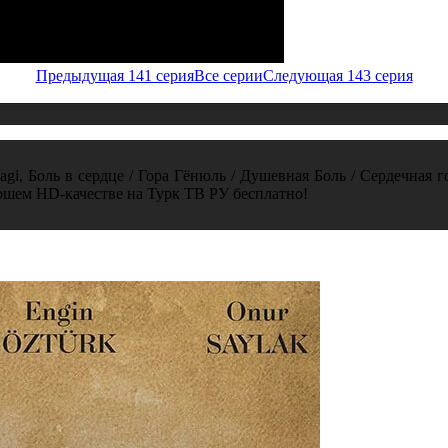
Предыдущая 141 серия
Все серии
Следующая 143 серия
gi, Боль в сердце / Гора Гёнюль / Душевная Боль / Сердечная г
ошем HD-качестве на Турк ТВ РУ бесплатно!