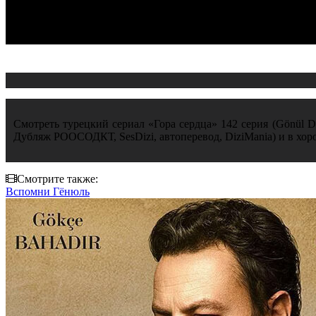
Смотреть турецкий сериал «Гора сердца» 142 серия (Gönül Da
Дубляж РООСОДКТ, SesDizi, автоперевод, DiziMania) и в хор
Смотрите также:
Вспомни Гёнюль