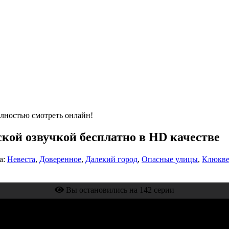
олностью смотреть онлайн!
сской озвучкой бесплатно в HD качестве
а:
Невеста
,
Доверенное
,
Далекий город
,
Опасные улицы
,
Клюкве
Вы остановились на 142 серии