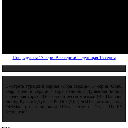
Предыдущая 13 серия
Все серии
Следующая 15 серия
Смотреть турецкий сериал «Гора сердца» 14 серия (Gönül
Dagi, Боль в сердце / Гора Гёнюль / Душевная Боль /
Сердечная гора) 2020 года на русском языке (RedDiamond
Studio, Русский Дубляж РООСОДКТ, SesDizi, автоперевод,
DiziMania) и в хорошем HD-качестве на Турк ТВ РУ
бесплатно!