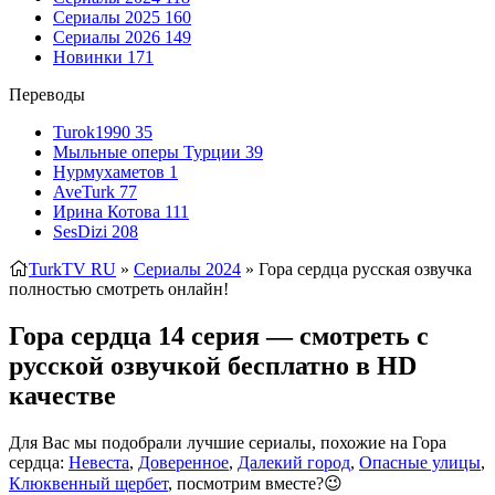
Сериалы 2025
160
Сериалы 2026
149
Новинки
171
Переводы
Turok1990
35
Мыльные оперы Турции
39
Нурмухаметов
1
AveTurk
77
Ирина Котова
111
SesDizi
208
TurkTV RU
»
Сериалы 2024
» Гора сердца
русская озвучка
полностью смотреть онлайн!
Гора сердца 14 серия — смотреть с
русской озвучкой бесплатно в HD
качестве
Для Вас мы подобрали лучшие сериалы, похожие на Гора
сердца:
Невеста
,
Доверенное
,
Далекий город
,
Опасные улицы
,
Клюквенный щербет
, посмотрим вместе?😉