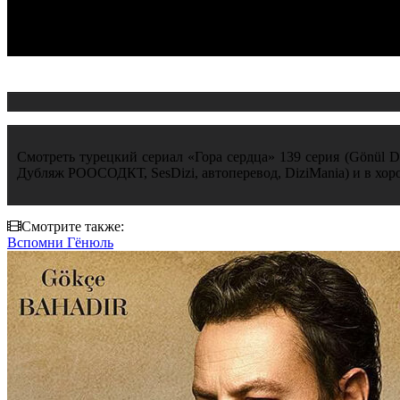
Смотреть турецкий сериал «Гора сердца» 139 серия (Gönül Da
Дубляж РООСОДКТ, SesDizi, автоперевод, DiziMania) и в хор
Смотрите также:
Вспомни Гёнюль