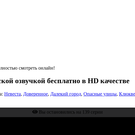
олностью смотреть онлайн!
сской озвучкой бесплатно в HD качестве
а:
Невеста
,
Доверенное
,
Далекий город
,
Опасные улицы
,
Клюкве
Вы остановились на 139 серии