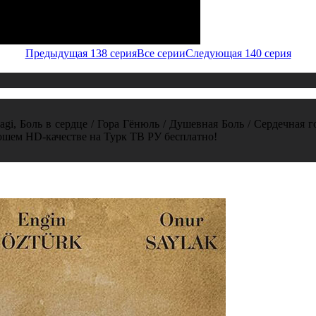
Предыдущая 138 серия
Все серии
Следующая 140 серия
gi, Боль в сердце / Гора Гёнюль / Душевная Боль / Сердечная г
ошем HD-качестве на Турк ТВ РУ бесплатно!