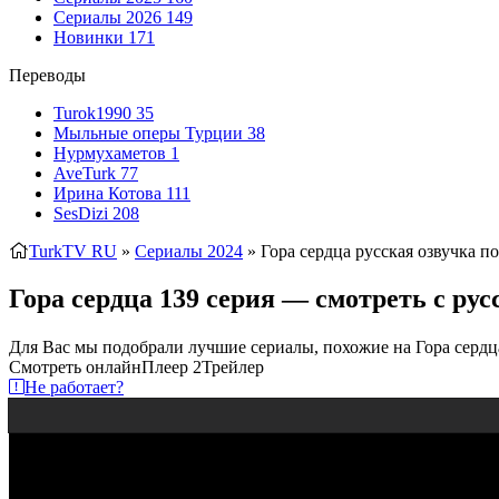
Сериалы 2026
149
Новинки
171
Переводы
Turok1990
35
Мыльные оперы Турции
38
Нурмухаметов
1
AveTurk
77
Ирина Котова
111
SesDizi
208
TurkTV RU
»
Сериалы 2024
» Гора сердца
русская озвучка п
Гора сердца 139 серия — смотреть с ру
Для Вас мы подобрали лучшие сериалы, похожие на Гора сердц
Смотреть онлайн
Плеер 2
Трейлер
Не работает?