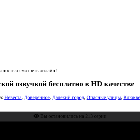
олностью смотреть онлайн!
сской озвучкой бесплатно в HD качестве
а:
Невеста
,
Доверенное
,
Далекий город
,
Опасные улицы
,
Клюкве
Вы остановились на 213 серии