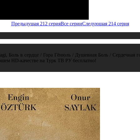
Предыдущая 212 серия
Все серии
Следующая 214 серия
gi, Боль в сердце / Гора Гёнюль / Душевная Боль / Сердечная г
ошем HD-качестве на Турк ТВ РУ бесплатно!