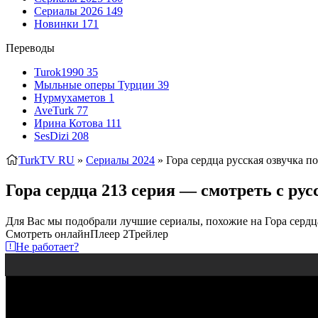
Сериалы 2026
149
Новинки
171
Переводы
Turok1990
35
Мыльные оперы Турции
39
Нурмухаметов
1
AveTurk
77
Ирина Котова
111
SesDizi
208
TurkTV RU
»
Сериалы 2024
» Гора сердца
русская озвучка п
Гора сердца 213 серия — смотреть с ру
Для Вас мы подобрали лучшие сериалы, похожие на Гора сердц
Смотреть онлайн
Плеер 2
Трейлер
Не работает?