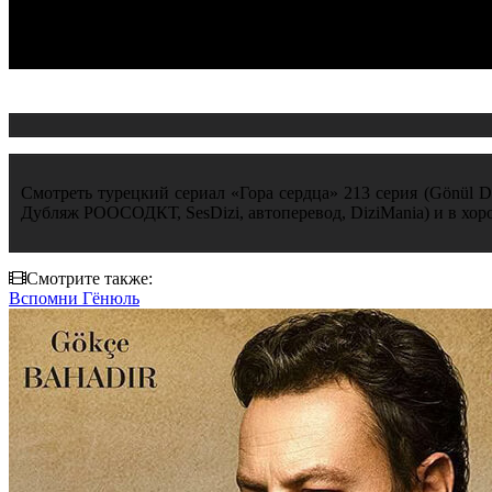
Смотреть турецкий сериал «Гора сердца» 213 серия (Gönül Da
Дубляж РООСОДКТ, SesDizi, автоперевод, DiziMania) и в хор
Смотрите также:
Вспомни Гёнюль