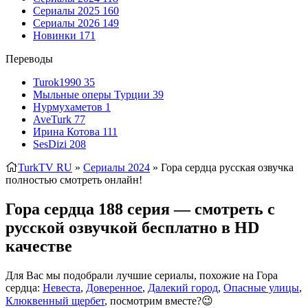
Сериалы 2025
160
Сериалы 2026
149
Новинки
171
Переводы
Turok1990
35
Мыльные оперы Турции
39
Нурмухаметов
1
AveTurk
77
Ирина Котова
111
SesDizi
208
TurkTV RU
»
Сериалы 2024
» Гора сердца
русская озвучка
полностью смотреть онлайн!
Гора сердца 188 серия — смотреть с
русской озвучкой бесплатно в HD
качестве
Для Вас мы подобрали лучшие сериалы, похожие на Гора
сердца:
Невеста
,
Доверенное
,
Далекий город
,
Опасные улицы
,
Клюквенный щербет
, посмотрим вместе?😉