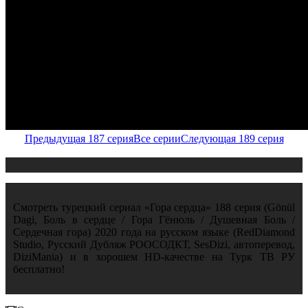
Предыдущая 187 серия
Все серии
Следующая 189 серия
Смотреть турецкий сериал «Гора сердца» 188 серия (Gönül
Dagi, Боль в сердце / Гора Гёнюль / Душевная Боль /
Сердечная гора) 2020 года на русском языке (RedDiamond
Studio, Русский Дубляж РООСОДКТ, SesDizi, автоперевод,
DiziMania) и в хорошем HD-качестве на Турк ТВ РУ
бесплатно!