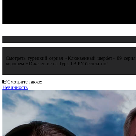
Смотреть турецкий сериал «Клюквенный щербет» 89 серия (Kı
хорошем HD-качестве на Турк ТВ РУ бесплатно!
Смотрите также:
Невинность