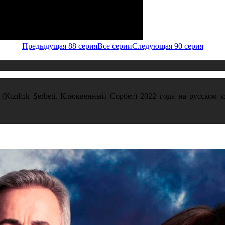
Предыдущая 88 серия
Все серии
Следующая 90 серия
zılcık Şerbeti, Клюквенный Сорбет) 2022 года на русском язык