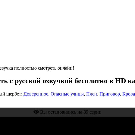
звучка полностью смотреть онлайн!
ь с русской озвучкой бесплатно в HD к
ый щербет:
Доверенное
,
Опасные улицы
,
Плен
,
Приговор
,
Крова
Вы остановились на 89 серии