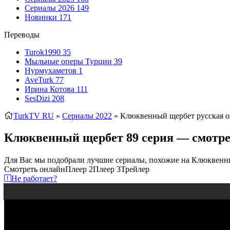
Сериалы 2026
149
Новинки
171
Переводы
Turok1990
35
Мыльные оперы Турции
39
Нурмухаметов
1
AveTurk
77
Ирина Котова
111
SesDizi
208
TurkTV RU
»
Сериалы 2022
» Клюквенный щербет
русская о
Клюквенный щербет 89 серия — смотрет
Для Вас мы подобрали лучшие сериалы, похожие на Клюквенн
Смотреть онлайн
Плеер 2
Плеер 3
Трейлер
Не работает?