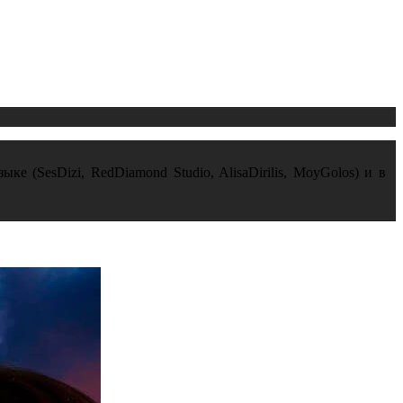
е (SesDizi, RedDiamond Studio, AlisaDirilis, MoyGolos) и в