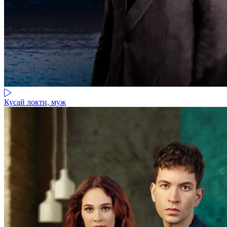
Кусай локти, муж