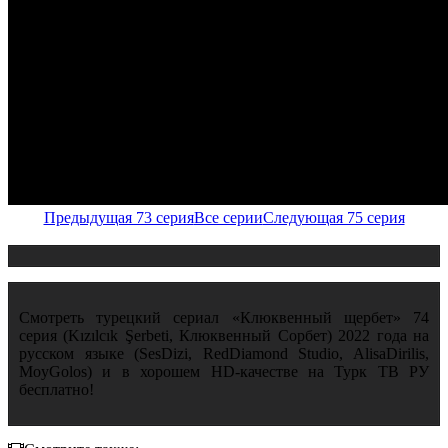
Предыдущая 73 серия
Все серии
Следующая 75 серия
Смотреть турецкий сериал «Клюквенный щербет» 74
серия (Kızılcık Şerbeti, Клюквенный Сорбет) 2022 года на
русском языке (SesDizi, RedDiamond Studio, AlisaDirilis,
MoyGolos) и в хорошем HD-качестве на Турк ТВ РУ
бесплатно!