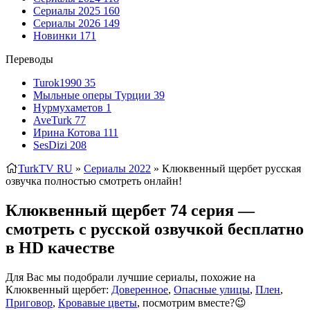
Сериалы 2025
160
Сериалы 2026
149
Новинки
171
Переводы
Turok1990
35
Мыльные оперы Турции
39
Нурмухаметов
1
AveTurk
77
Ирина Котова
111
SesDizi
208
TurkTV RU
»
Сериалы 2022
» Клюквенный щербет
русская
озвучка полностью смотреть онлайн!
Клюквенный щербет 74 серия —
смотреть с русской озвучкой бесплатно
в HD качестве
Для Вас мы подобрали лучшие сериалы, похожие на
Клюквенный щербет:
Доверенное
,
Опасные улицы
,
Плен
,
Приговор
,
Кровавые цветы
, посмотрим вместе?😉