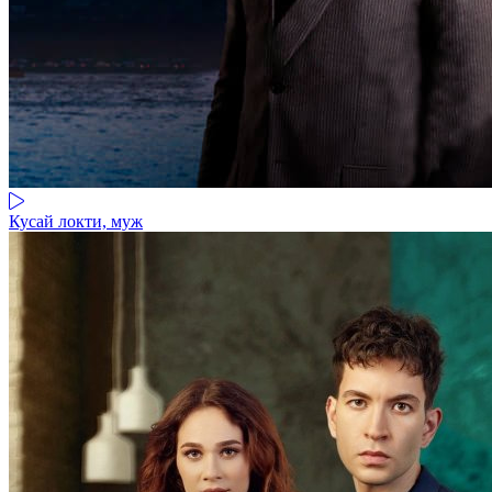
Кусай локти, муж