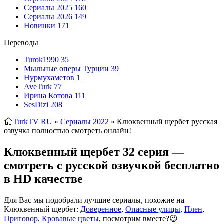
Сериалы 2025
160
Сериалы 2026
149
Новинки
171
Переводы
Turok1990
35
Мыльные оперы Турции
39
Нурмухаметов
1
AveTurk
77
Ирина Котова
111
SesDizi
208
TurkTV RU
»
Сериалы 2022
» Клюквенный щербет
русская
озвучка полностью смотреть онлайн!
Клюквенный щербет 32 серия —
смотреть с русской озвучкой бесплатно
в HD качестве
Для Вас мы подобрали лучшие сериалы, похожие на
Клюквенный щербет:
Доверенное
,
Опасные улицы
,
Плен
,
Приговор
,
Кровавые цветы
, посмотрим вместе?😉