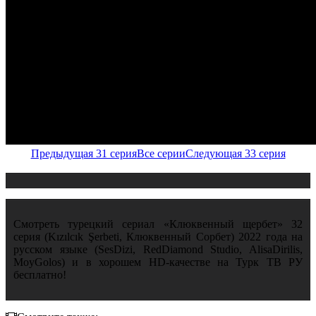
Предыдущая 31 серия
Все серии
Следующая 33 серия
Смотреть турецкий сериал «Клюквенный щербет» 32
серия (Kızılcık Şerbeti, Клюквенный Сорбет) 2022 года на
русском языке (SesDizi, RedDiamond Studio, AlisaDirilis,
MoyGolos) и в хорошем HD-качестве на Турк ТВ РУ
бесплатно!