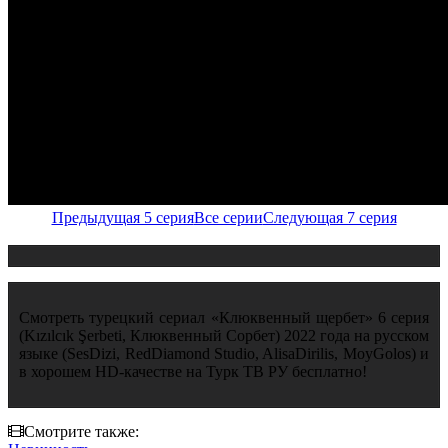
Предыдущая 5 серия
Все серии
Следующая 7 серия
Смотреть турецкий сериал «Клюквенный щербет» 6 серия
(Kızılcık Şerbeti, Клюквенный Сорбет) 2022 года на русском
языке (SesDizi, RedDiamond Studio, AlisaDirilis, MoyGolos) и
в хорошем HD-качестве на Турк ТВ РУ бесплатно!
Смотрите также: