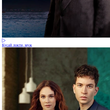
Кусай локти, муж