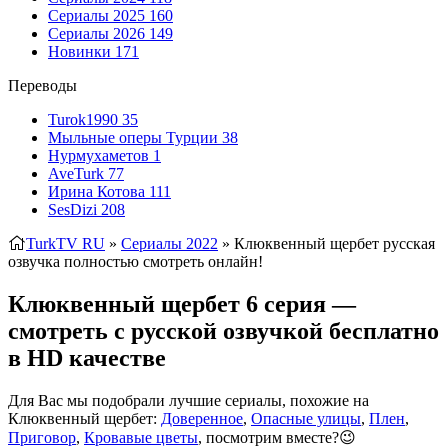
Сериалы 2025
160
Сериалы 2026
149
Новинки
171
Переводы
Turok1990
35
Мыльные оперы Турции
38
Нурмухаметов
1
AveTurk
77
Ирина Котова
111
SesDizi
208
TurkTV RU
»
Сериалы 2022
» Клюквенный щербет
русская
озвучка полностью смотреть онлайн!
Клюквенный щербет 6 серия —
смотреть с русской озвучкой бесплатно
в HD качестве
Для Вас мы подобрали лучшие сериалы, похожие на
Клюквенный щербет:
Доверенное
,
Опасные улицы
,
Плен
,
Приговор
,
Кровавые цветы
, посмотрим вместе?😉