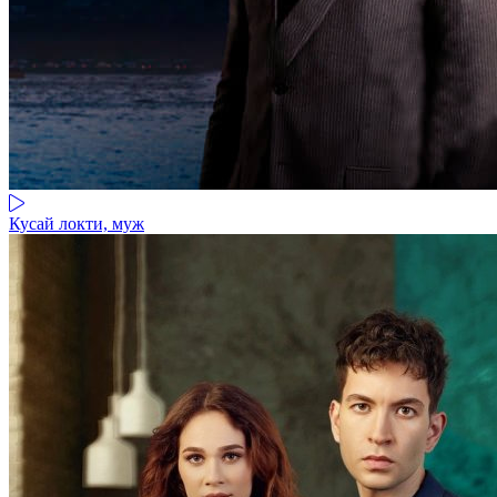
Кусай локти, муж