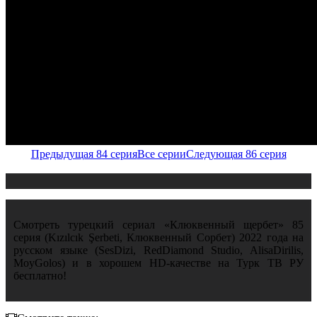
Предыдущая 84 серия
Все серии
Следующая 86 серия
Смотреть турецкий сериал «Клюквенный щербет» 85
серия (Kızılcık Şerbeti, Клюквенный Сорбет) 2022 года на
русском языке (SesDizi, RedDiamond Studio, AlisaDirilis,
MoyGolos) и в хорошем HD-качестве на Турк ТВ РУ
бесплатно!