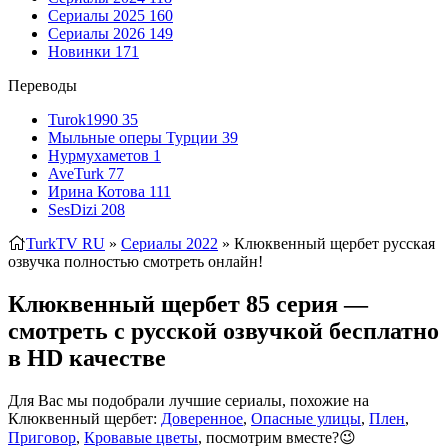
Сериалы 2025
160
Сериалы 2026
149
Новинки
171
Переводы
Turok1990
35
Мыльные оперы Турции
39
Нурмухаметов
1
AveTurk
77
Ирина Котова
111
SesDizi
208
TurkTV RU
»
Сериалы 2022
» Клюквенный щербет
русская
озвучка полностью смотреть онлайн!
Клюквенный щербет 85 серия —
смотреть с русской озвучкой бесплатно
в HD качестве
Для Вас мы подобрали лучшие сериалы, похожие на
Клюквенный щербет:
Доверенное
,
Опасные улицы
,
Плен
,
Приговор
,
Кровавые цветы
, посмотрим вместе?😉