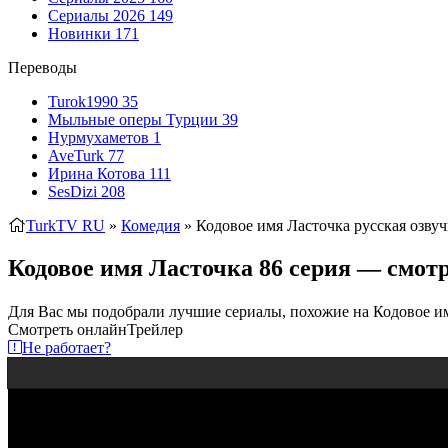
Сериалы 2026
149
Новинки
171
Переводы
Turok1990
35
Мыльные оперы Турции
39
Нурмухаметов
1
AveTurk
77
Ирина Котова
111
SesDizi
208
TurkTV RU
»
Комедия
» Кодовое имя Ласточка
русская озвуч
Кодовое имя Ласточка 86 серия — смотр
Для Вас мы подобрали лучшие сериалы, похожие на Кодовое и
Смотреть онлайн
Трейлер
Не работает?