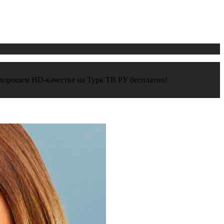
 в хорошем HD-качестве на Турк ТВ РУ бесплатно!