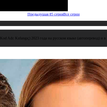
Предыдущая 85 серия
Все серии
od Adı: Kırlangıç) 2023 года на русском языке (автоперевод) и