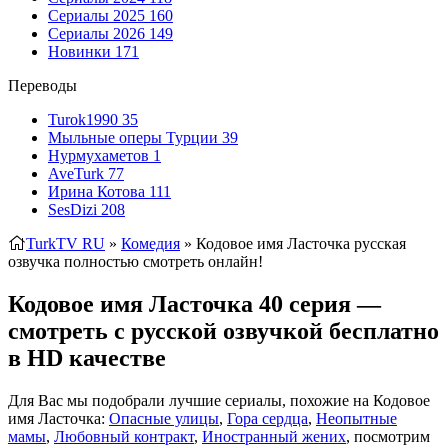
Сериалы 2025
160
Сериалы 2026
149
Новинки
171
Переводы
Turok1990
35
Мыльные оперы Турции
39
Нурмухаметов
1
AveTurk
77
Ирина Котова
111
SesDizi
208
TurkTV RU
»
Комедия
» Кодовое имя Ласточка
русская
озвучка полностью смотреть онлайн!
Кодовое имя Ласточка 40 серия —
смотреть с русской озвучкой бесплатно
в HD качестве
Для Вас мы подобрали лучшие сериалы, похожие на Кодовое
имя Ласточка:
Опасные улицы
,
Гора сердца
,
Неопытные
мамы
,
Любовный контракт
,
Иностранный жених
, посмотрим