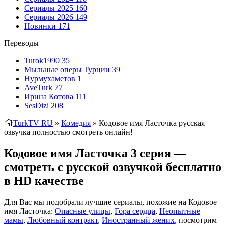
Сериалы 2025
160
Сериалы 2026
149
Новинки
171
Переводы
Turok1990
35
Мыльные оперы Турции
39
Нурмухаметов
1
AveTurk
77
Ирина Котова
111
SesDizi
208
TurkTV RU
»
Комедия
» Кодовое имя Ласточка
русская
озвучка полностью смотреть онлайн!
Кодовое имя Ласточка 3 серия —
смотреть с русской озвучкой бесплатно
в HD качестве
Для Вас мы подобрали лучшие сериалы, похожие на Кодовое
имя Ласточка:
Опасные улицы
,
Гора сердца
,
Неопытные
мамы
,
Любовный контракт
,
Иностранный жених
, посмотрим