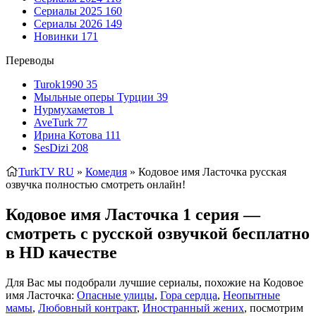
Сериалы 2025
160
Сериалы 2026
149
Новинки
171
Переводы
Turok1990
35
Мыльные оперы Турции
39
Нурмухаметов
1
AveTurk
77
Ирина Котова
111
SesDizi
208
TurkTV RU
»
Комедия
» Кодовое имя Ласточка
русская
озвучка полностью смотреть онлайн!
Кодовое имя Ласточка 1 серия —
смотреть с русской озвучкой бесплатно
в HD качестве
Для Вас мы подобрали лучшие сериалы, похожие на Кодовое
имя Ласточка:
Опасные улицы
,
Гора сердца
,
Неопытные
мамы
,
Любовный контракт
,
Иностранный жених
, посмотрим