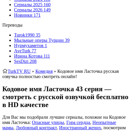
Сериалы 2025
160
Сериалы 2026
149
Новинки
171
Переводы
Turok1990
35
Мыльные оперы Турции
39
Нурмухаметов
1
AveTurk
77
Ирина Котова
111
SesDizi
208
TurkTV RU
»
Комедия
» Кодовое имя Ласточка
русская
озвучка полностью смотреть онлайн!
Кодовое имя Ласточка 43 серия —
смотреть с русской озвучкой бесплатно
в HD качестве
Для Вас мы подобрали лучшие сериалы, похожие на Кодовое
имя Ласточка:
Опасные улицы
,
Гора сердца
,
Неопытные
мамы
,
Любовный контракт
,
Иностранный жених
, посмотрим