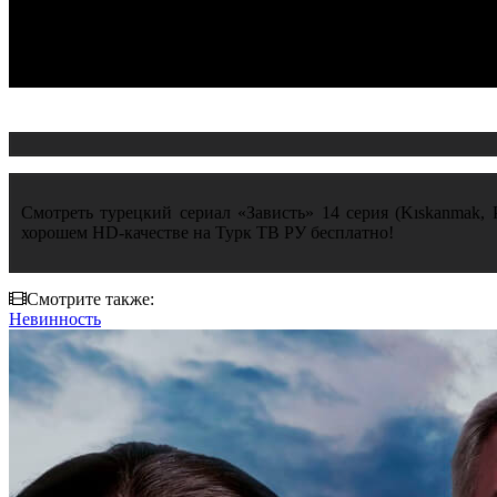
Смотреть турецкий сериал «Зависть» 14 серия (Kıskanmak, Ре
хорошем HD-качестве на Турк ТВ РУ бесплатно!
Смотрите также:
Невинность