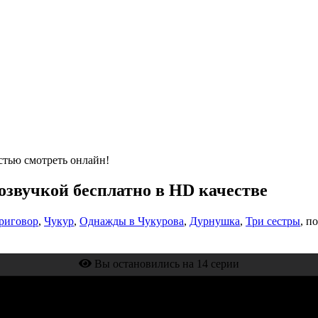
стью смотреть онлайн!
 озвучкой бесплатно в HD качестве
риговор
,
Чукур
,
Однажды в Чукурова
,
Дурнушка
,
Три сестры
, п
Вы остановились на 14 серии