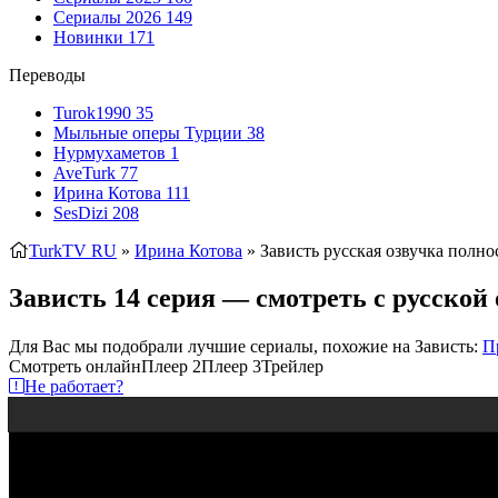
Сериалы 2026
149
Новинки
171
Переводы
Turok1990
35
Мыльные оперы Турции
38
Нурмухаметов
1
AveTurk
77
Ирина Котова
111
SesDizi
208
TurkTV RU
»
Ирина Котова
» Зависть
русская озвучка полно
Зависть 14 серия — смотреть с русской
Для Вас мы подобрали лучшие сериалы, похожие на Зависть:
П
Смотреть онлайн
Плеер 2
Плеер 3
Трейлер
Не работает?