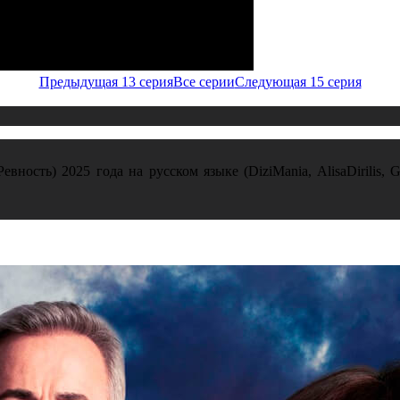
Предыдущая 13 серия
Все серии
Следующая 15 серия
вность) 2025 года на русском языке (DiziMania, AlisaDirilis, G