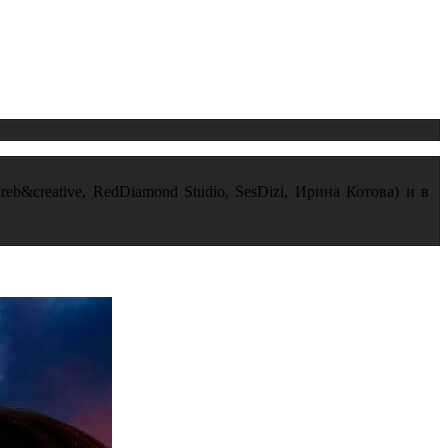
reb&creative, RedDiamond Studio, SesDizi, Ирина Котова) и в