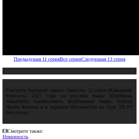
Предыдущая 11 серия
Все серии
Следующая 13 серия
Смотреть турецкий сериал «Зависть» 12 серия (Kıskanmak,
Ревность) 2025 года на русском языке (DiziMania,
AlisaDirilis, Greb&creative, RedDiamond Studio, SesDizi,
Ирина Котова) и в хорошем HD-качестве на Турк ТВ РУ
бесплатно!
Смотрите также:
Невинность