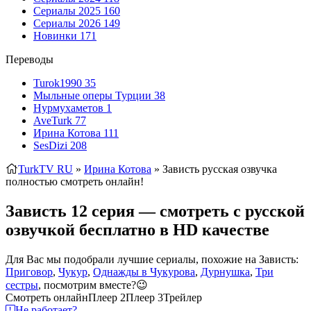
Сериалы 2025
160
Сериалы 2026
149
Новинки
171
Переводы
Turok1990
35
Мыльные оперы Турции
38
Нурмухаметов
1
AveTurk
77
Ирина Котова
111
SesDizi
208
TurkTV RU
»
Ирина Котова
» Зависть
русская озвучка
полностью смотреть онлайн!
Зависть 12 серия — смотреть с русской
озвучкой бесплатно в HD качестве
Для Вас мы подобрали лучшие сериалы, похожие на Зависть:
Приговор
,
Чукур
,
Однажды в Чукурова
,
Дурнушка
,
Три
сестры
, посмотрим вместе?😉
Смотреть онлайн
Плеер 2
Плеер 3
Трейлер
Не работает?