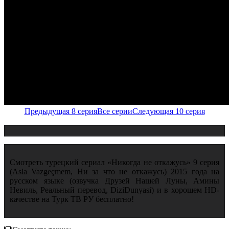
Предыдущая 8 серия
Все серии
Следующая 10 серия
Смотреть турецкий сериал «Никогда не откажусь» 9 серия
(Asla Vazgeçmem, Ни за что не откажусь) 2015 года на
русском языке (озвучка Друзей Нашей Луны, Амины
Невиль, Реальный перевод, DiziDunyasi) и в хорошем HD-
качестве на Турк ТВ РУ бесплатно!