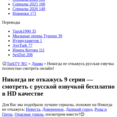
Сериалы 2025
160
Сериалы 2026
149
Новинки
171
Переводы
Turok1990
35
Мыльные оперы Турции
39
Нурмухаметов
1
AveTurk
77
Ирина Котова
111
SesDizi
208
TurkTV RU
»
Драма
» Никогда не откажусь
русская озвучка
полностью смотреть онлайн!
Никогда не откажусь 9 серия —
смотреть с русской озвучкой бесплатно
в HD качестве
Для Вас мы подобрали лучшие сериалы, похожие на Никогда
не откажусь:
Невеста
,
Доверенное
,
Далекий город
,
Розы и
Грехи
,
Опасные улицы
, посмотрим вместе?😉