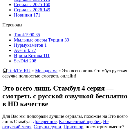
Сериалы 2025
160
Сериалы 2026
149
Новинки
171
Переводы
Turok1990
35
Мыльные оперы Турции
39
Нурмухаметов
1
AveTurk
77
Ирина Котова
111
SesDizi
208
TurkTV RU
»
Мелодрама
» Это всего лишь Стамбул
русская
озвучка полностью смотреть онлайн!
Это всего лишь Стамбул 4 серия —
смотреть с русской озвучкой бесплатно
в HD качестве
Для Вас мы подобрали лучшие сериалы, похожие на Это всего
лишь Стамбул:
Доверенное
,
Клюквенный щербет
,
Не
отпускай меня
,
Струны души
,
Приговор
, посмотрим вместе?