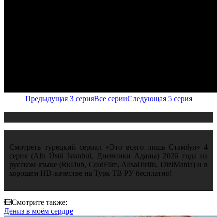
Предыдущая 3 серия
Все серии
Следующая 5 серия
Смотреть турецкий сериал «Это всего лишь Стамбул» 4
серия (Altı Üstü İstanbul, Дневники Аданы) 2026 года на
русском языке (RuDub, ColdFilm, AlisaDirilis, DiziMania) и в
хорошем HD-качестве на Турк ТВ РУ бесплатно!
Смотрите также:
Дениз в моём сердце