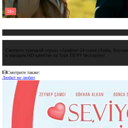
Смотреть турецкий сериал «Арафта» 24 серия (Arafta, Beyound
в хорошем HD-качестве на Турк ТВ РУ бесплатно!
Смотрите также:
Любит не любит