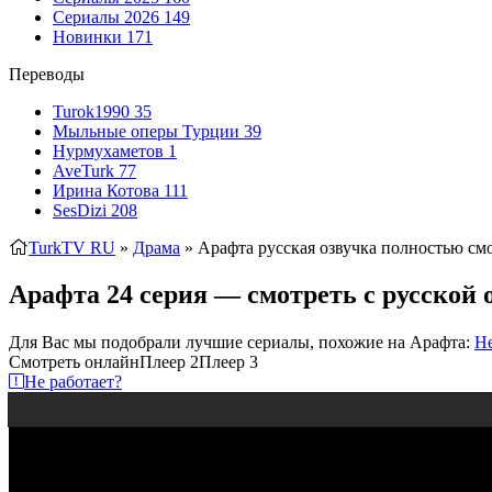
Сериалы 2026
149
Новинки
171
Переводы
Turok1990
35
Мыльные оперы Турции
39
Нурмухаметов
1
AveTurk
77
Ирина Котова
111
SesDizi
208
TurkTV RU
»
Драма
» Арафта
русская озвучка полностью см
Арафта 24 серия — смотреть с русской 
Для Вас мы подобрали лучшие сериалы, похожие на Арафта:
Не
Смотреть онлайн
Плеер 2
Плеер 3
Не работает?