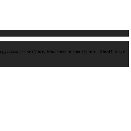
 русском языке (Voize, Мыльные оперы Турции, AlisaDirilis) и