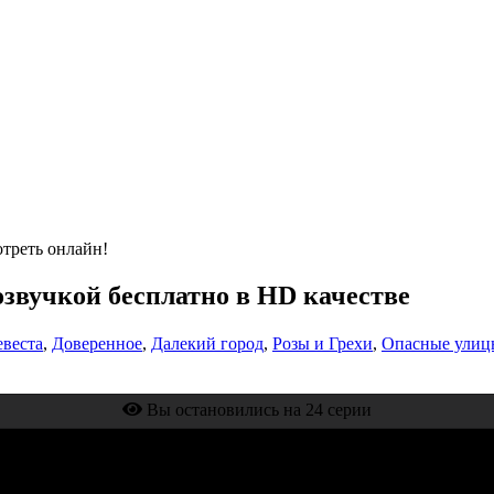
отреть онлайн!
озвучкой бесплатно в HD качестве
веста
,
Доверенное
,
Далекий город
,
Розы и Грехи
,
Опасные улиц
Вы остановились на 24 серии