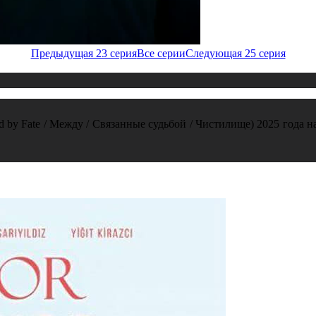
Предыдущая 23 серия
Все серии
Следующая 25 серия
 by Fate / Между / Связанные судьбой / Чистилище) 2025 года на