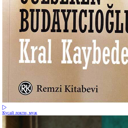
Кусай локти, муж