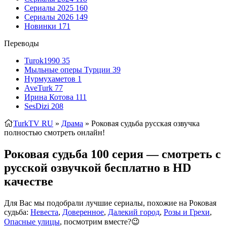
Сериалы 2025
160
Сериалы 2026
149
Новинки
171
Переводы
Turok1990
35
Мыльные оперы Турции
39
Нурмухаметов
1
AveTurk
77
Ирина Котова
111
SesDizi
208
TurkTV RU
»
Драма
» Роковая судьба
русская озвучка
полностью смотреть онлайн!
Роковая судьба 100 серия — смотреть с
русской озвучкой бесплатно в HD
качестве
Для Вас мы подобрали лучшие сериалы, похожие на Роковая
судьба:
Невеста
,
Доверенное
,
Далекий город
,
Розы и Грехи
,
Опасные улицы
, посмотрим вместе?😉