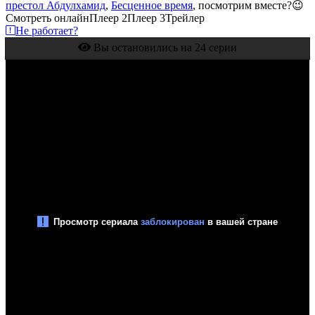
престол Абдулхамид
,
Бесценное время
, посмотрим вместе?😉
Смотреть онлайн
Плеер 2
Плеер 3
Трейлер
Не работает?
Вы остановились на 24 серии