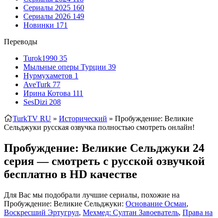
Сериалы 2025
160
Сериалы 2026
149
Новинки
171
Переводы
Turok1990
35
Мыльные оперы Турции
39
Нурмухаметов
1
AveTurk
77
Ирина Котова
111
SesDizi
208
TurkTV RU
»
Исторический
» Пробуждение: Великие
Сельджуки
русская озвучка полностью смотреть онлайн!
Пробуждение: Великие Сельджуки 24
серия — смотреть с русской озвучкой
бесплатно в HD качестве
Для Вас мы подобрали лучшие сериалы, похожие на
Пробуждение: Великие Сельджуки:
Основание Осман
,
Воскресший Эртугрул
,
Мехмед: Султан Завоеватель
,
Права на