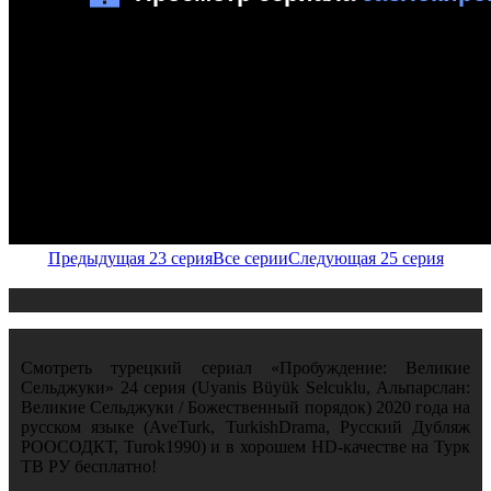
Предыдущая 23 серия
Все серии
Следующая 25 серия
Смотреть турецкий сериал «Пробуждение: Великие
Сельджуки» 24 серия (Uyanis Büyük Selcuklu, Альпарслан:
Великие Сельджуки / Божественный порядок) 2020 года на
русском языке (AveTurk, TurkishDrama, Русский Дубляж
РООСОДКТ, Turok1990) и в хорошем HD-качестве на Турк
ТВ РУ бесплатно!